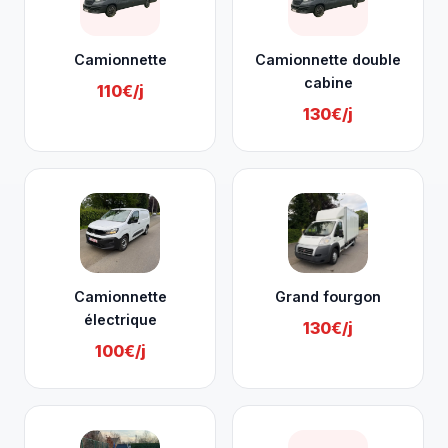
Camionnette
Camionnette double
cabine
110€/j
130€/j
Camionnette
Grand fourgon
électrique
130€/j
100€/j