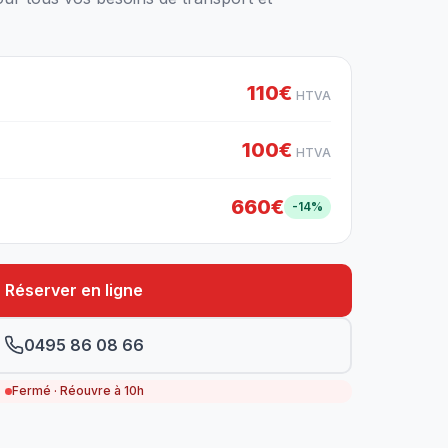
110€
HTVA
100€
HTVA
660€
-14%
Réserver en ligne
0495 86 08 66
Fermé · Réouvre à 10h