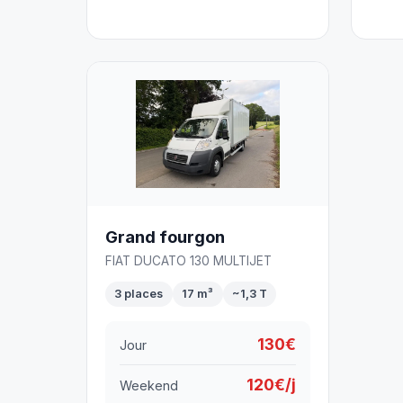
Grand fourgon
FIAT DUCATO 130 MULTIJET
3 places
17 m³
~1,3 T
130€
Jour
120€/j
Weekend