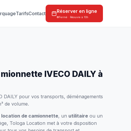
Réserver en ligne
rquage
Tarifs
Contact
Fermé · Réouvre à 10h
amionnette IVECO DAILY à
ECO DAILY pour vos transports, déménagements
 m³ de volume.
e
location de camionnette
, un
utilitaire
ou un
ge, Tologa Location met à votre disposition
 tous vos besoins de transport et