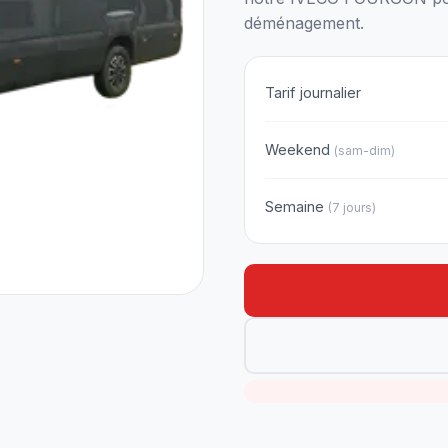
déménagement.
Tarif journalier
Weekend
(sam-dim)
Semaine
(7 jours)