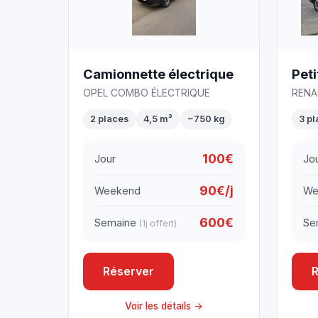
Camionnette électrique
Pet
OPEL COMBO ÉLECTRIQUE
RENA
2 places
4,5 m³
~750 kg
3 p
100€
Jour
Jo
90€/j
Weekend
We
600€
Semaine
Se
(1j offert)
Réserver
R
Voir les détails →