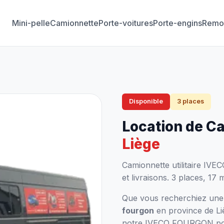
Mini-pelle
Camionnette
Porte-voitures
Porte-engins
Remo
Disponible
3 places
Location de C
Liège
Camionnette utilitaire IV
et livraisons. 3 places, 17
Que vous recherchiez un
fourgon
en province de Liè
notre IVECO FOURGON pour