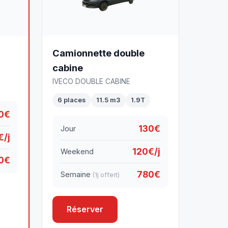
Camionnette double
cabine
IVECO DOUBLE CABINE
6 places
11.5 m3
1.9T
0€
130€
Jour
€/j
120€/j
Weekend
0€
780€
Semaine
(1j offert)
Réserver