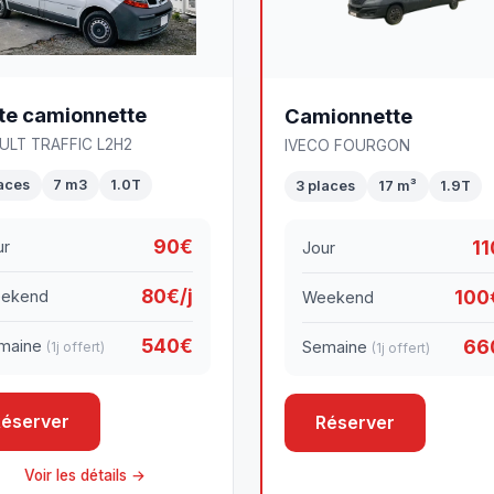
ite camionnette
Camionnette
ULT TRAFFIC L2H2
IVECO FOURGON
laces
7 m3
1.0T
3 places
17 m³
1.9T
90€
11
ur
Jour
80€/j
100
ekend
Weekend
540€
66
maine
Semaine
(1j offert)
(1j offert)
éserver
Réserver
Voir les détails →