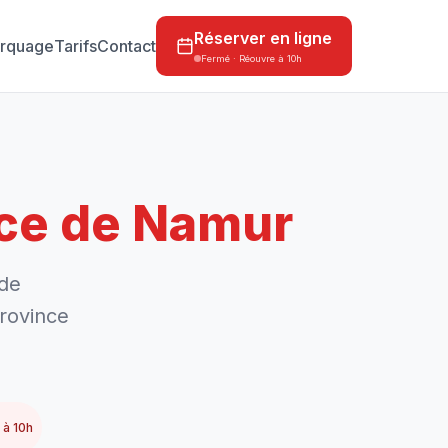
Réserver en ligne
rquage
Tarifs
Contact
Fermé · Réouvre à 10h
ce de Namur
 de
rovince
 à 10h