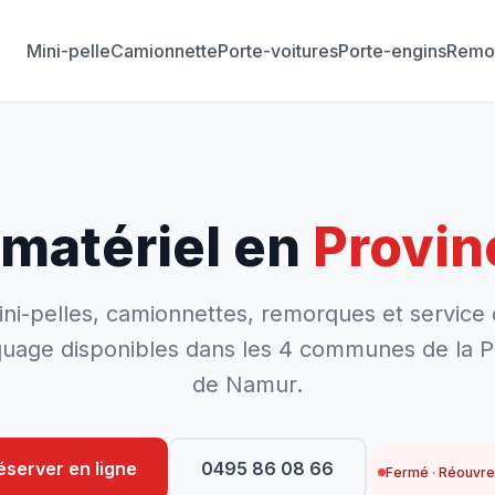
Mini-pelle
Camionnette
Porte-voitures
Porte-engins
Remo
 matériel en
Provin
ni-pelles, camionnettes, remorques et service
uage disponibles dans les 4 communes de la P
de Namur.
éserver en ligne
0495 86 08 66
Fermé · Réouvre