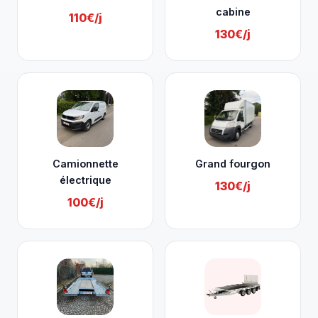
cabine
110€/j
130€/j
Camionnette
Grand fourgon
électrique
130€/j
100€/j