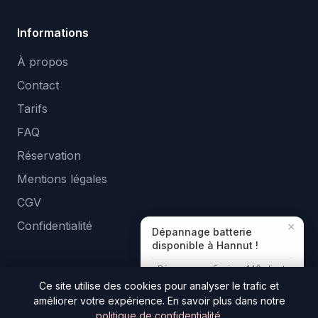
Informations
À propos
Contact
Tarifs
FAQ
Réservation
Mentions légales
CGV
Confidentialité
×
Dépannage batterie
disponible à Hannut !
Réponse en ~5 min · +140 clients
aidés
Ce site utilise des cookies pour analyser le trafic et
améliorer votre expérience. En savoir plus dans notre
© 2026 Tologa Location. Tous droits réservés. —
politique de confidentialité
.