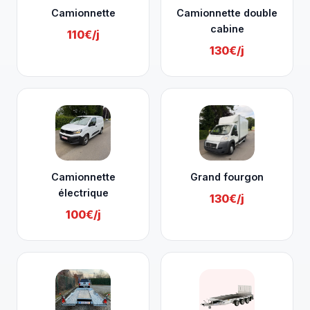
Camionnette
Camionnette double
cabine
110€/j
130€/j
Camionnette
Grand fourgon
électrique
130€/j
100€/j