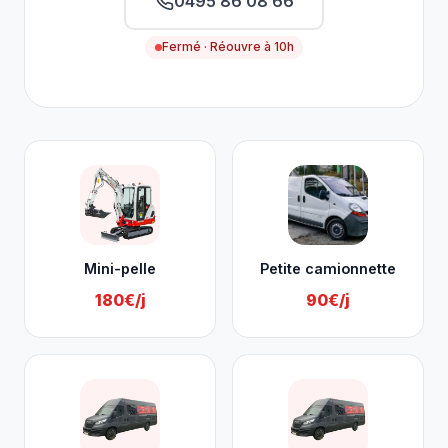
0495 86 08 66
Fermé · Réouvre à 10h
Nos services à Lierneux
Mini-pelle
Petite camionnette
180€/j
90€/j