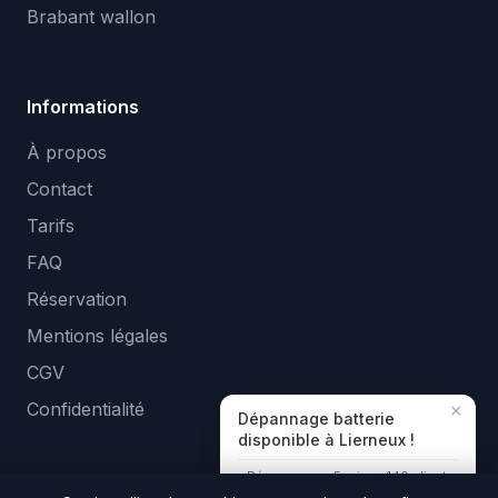
Brabant wallon
Informations
À propos
Contact
Tarifs
FAQ
Réservation
Mentions légales
CGV
Confidentialité
×
Dépannage batterie
disponible à Lierneux !
Réponse en ~5 min · +140 clients
aidés