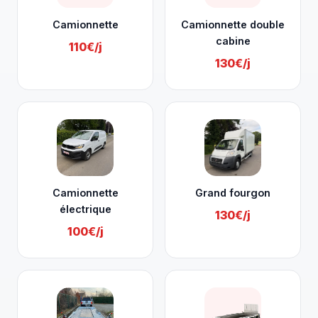
Camionnette
Camionnette double
cabine
110€/j
130€/j
Camionnette
Grand fourgon
électrique
130€/j
100€/j