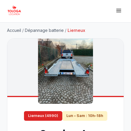
Accueil
/
Dépannage batterie
/
Lierneux
Lierneux (4990)
Lun – Sam : 10h–18h