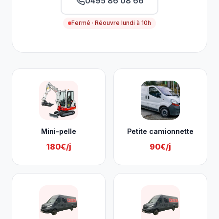
0495 86 08 66
Fermé · Réouvre lundi à 10h
Nos services à Lierneux
Mini-pelle
Petite camionnette
180€/j
90€/j