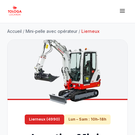
Accueil
/
Mini-pelle avec opérateur
/
Lierneux
Lierneux (4990)
Lun – Sam : 10h–18h