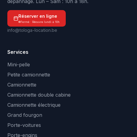
dépannage. Lun – Sam : 10h à 18h.
Réserver en ligne
Fermé · Réouvre lundi à 10h
info@tologa-location.be
Services
Mini-pelle
Petite camionnette
Camionnette
Camionnette double cabine
Camionnette électrique
Grand fourgon
Porte-voitures
Porte-engins