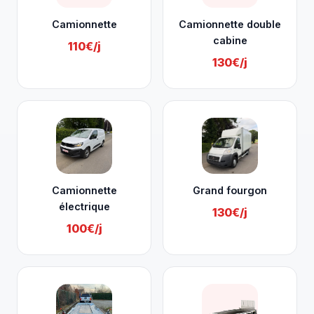
Camionnette
Camionnette double
cabine
110€/j
130€/j
Camionnette
Grand fourgon
électrique
130€/j
100€/j