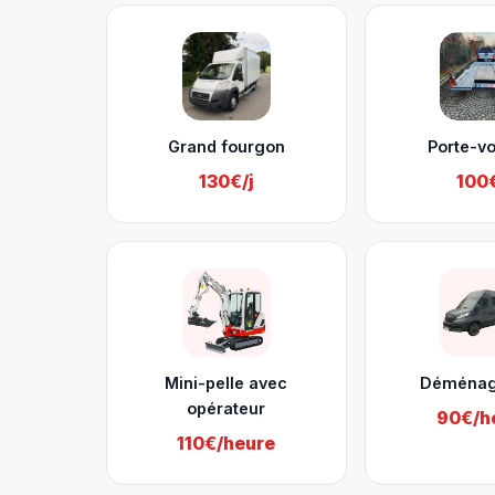
Grand fourgon
Porte-vo
130€/j
100€
Mini-pelle avec
Déména
opérateur
90€/h
110€/heure