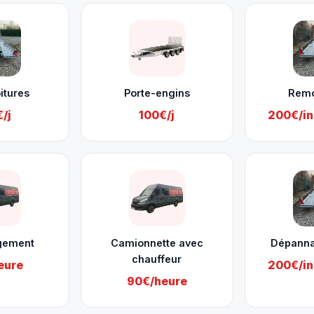
itures
Porte-engins
Rem
/j
100€/j
200€/in
gement
Camionnette avec
Dépanna
chauffeur
eure
200€/in
90€/heure