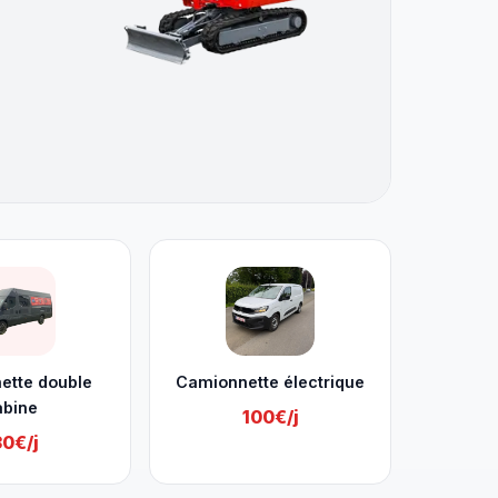
ette double
Camionnette électrique
abine
100€/j
30€/j