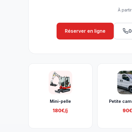
À parti
Réserver en ligne
0
Nos services à Huy
Mini-pelle
Petite cam
180€/j
90€