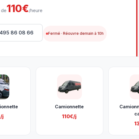
110€
r de
/heure
495 86 08 66
Fermé · Réouvre demain à 10h
ionnette
Camionnette
Camionn
c
/j
110€/j
1