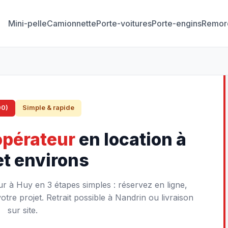
Mini-pelle
Camionnette
Porte-voitures
Porte-engins
Remor
00)
Simple & rapide
opérateur
en location à
et environs
r à Huy en 3 étapes simples : réservez en ligne,
re projet. Retrait possible à Nandrin ou livraison
sur site.