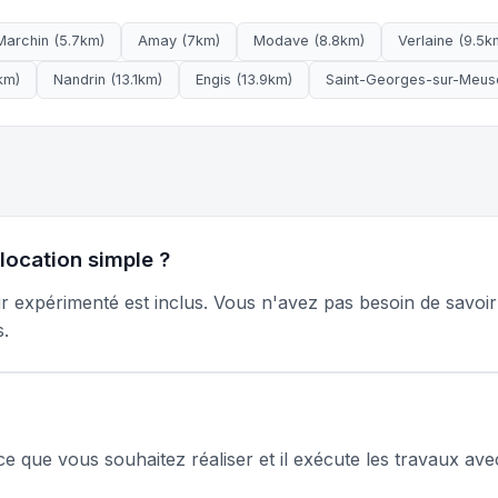
Marchin (5.7km)
Amay (7km)
Modave (8.8km)
Verlaine (9.5k
km)
Nandrin (13.1km)
Engis (13.9km)
Saint-Georges-sur-Meuse
 location simple ?
r expérimenté est inclus. Vous n'avez pas besoin de savoi
s.
ce que vous souhaitez réaliser et il exécute les travaux av