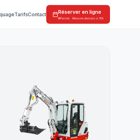
Réserver en ligne
quage
Tarifs
Contact
Fermé · Réouvre demain à 10h