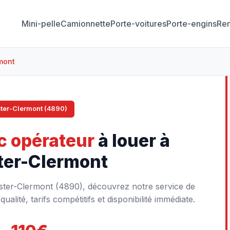
Mini-pelle
Camionnette
Porte-voitures
Porte-engins
Re
mont
ter-Clermont (4890)
c opérateur
à louer à
ter-Clermont
mister-Clermont (4890), découvrez notre service de
ualité, tarifs compétitifs et disponibilité immédiate.