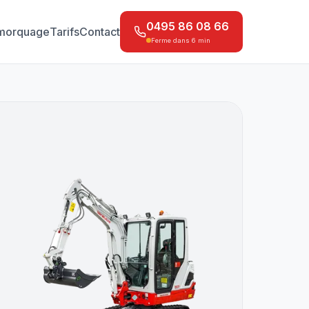
0495 86 08 66
morquage
Tarifs
Contact
Ferme dans 6 min