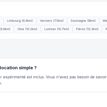
Limbourg (6.9km)
Verviers (7.5km)
Soumagne (8km)
We
(9.9km)
Olne (10.2km)
Lontzen (10.7km)
Fléron (12.3km)
 location simple ?
r expérimenté est inclus. Vous n'avez pas besoin de savoi
s.