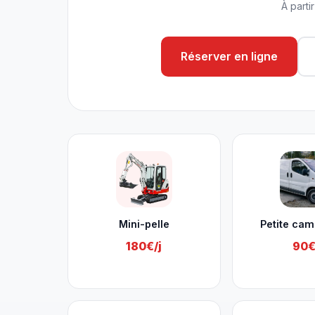
À parti
Réserver en ligne
Nos services à Thimister-Cle
Mini-pelle
Petite cam
180€/j
90€