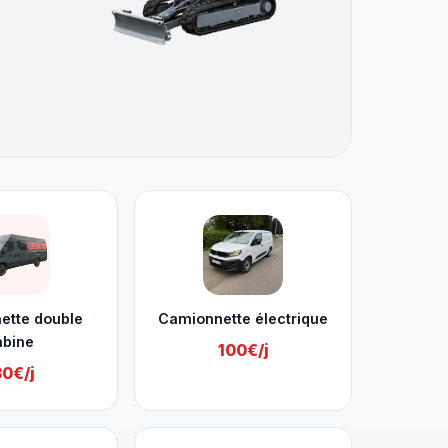
ette double
Camionnette électrique
abine
100€/j
30€/j