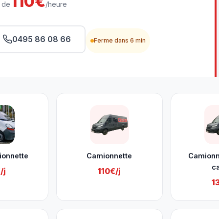
110€
r de
/heure
0495 86 08 66
Ferme dans 6 min
rmont
ionnette
Camionnette
Camionn
c
/j
110€/j
1