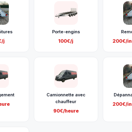
itures
Porte-engins
Rem
/j
100€/j
200€/in
gement
Camionnette avec
Dépanna
chauffeur
eure
200€/in
90€/heure