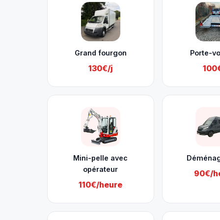
Grand fourgon
Porte-vo
130€/j
100€
Mini-pelle avec
Déména
opérateur
90€/h
110€/heure