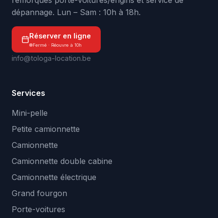
remorques porte-voitures/engins et service de
dépannage. Lun – Sam : 10h à 18h.
Réserver en ligne
Fermé · Réouvre à 10h
info@tologa-location.be
Services
Mini-pelle
Petite camionnette
Camionnette
Camionnette double cabine
Camionnette électrique
Grand fourgon
Porte-voitures