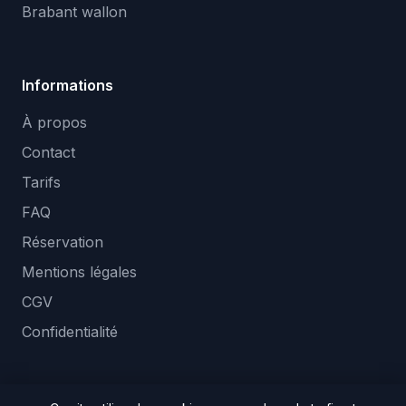
Brabant wallon
Informations
À propos
Contact
Tarifs
FAQ
Réservation
Mentions légales
CGV
Confidentialité
×
Une question sur Mini-
pelle avec opérateur ?
Réponse en ~5 min · +140 clients
aidés