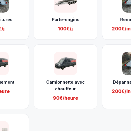
itures
Porte-engins
Rem
/j
100€/j
200€/in
gement
Camionnette avec
Dépanna
chauffeur
eure
200€/in
90€/heure