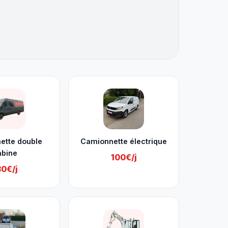
ette double
Camionnette électrique
abine
100€/j
30€/j