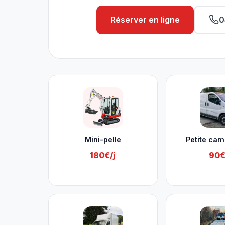
Réserver en ligne
0
Nos services à Namur
Mini-pelle
Petite cam
180€/j
90€