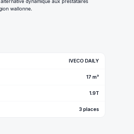
alternative dynamique aux prestataires
gion wallonne.
IVECO DAILY
17 m³
1.9T
3 places