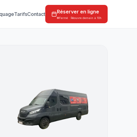
Réserver en ligne
quage
Tarifs
Contact
Fermé · Réouvre demain à 10h