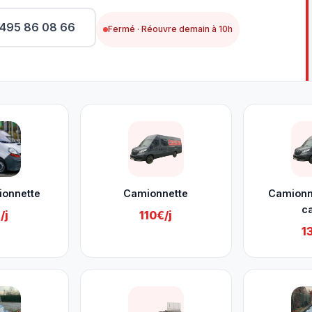
495 86 08 66
Fermé · Réouvre demain à 10h
ionnette
Camionnette
Camionn
c
/j
110€/j
1