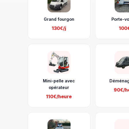
Grand fourgon
Porte-vo
130€/j
100€
Mini-pelle avec
Déména
opérateur
90€/h
110€/heure