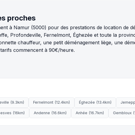
es proches
ment à Namur (5000) pour des prestations de location de 
fe, Profondeville, Fernelmont, Éghezée et toute la provin
nette chauffeur, une petit déménagement liège, une démé
s tarifs commencent à 90€/heure.
ville (9.3km)
Fernelmont (12.4km)
Éghezée (13.4km)
Jemepp
esves (16km)
Andenne (16.6km)
Anhée (16.7km)
Gembloux (1