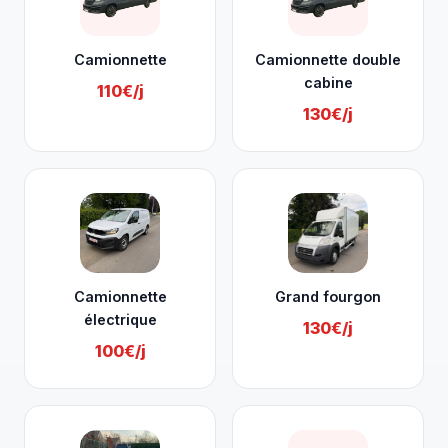
Camionnette
Camionnette double
cabine
110€/j
130€/j
Camionnette
Grand fourgon
électrique
130€/j
100€/j