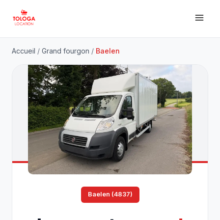
Accueil
/
Grand fourgon
/
Baelen
Baelen (4837)