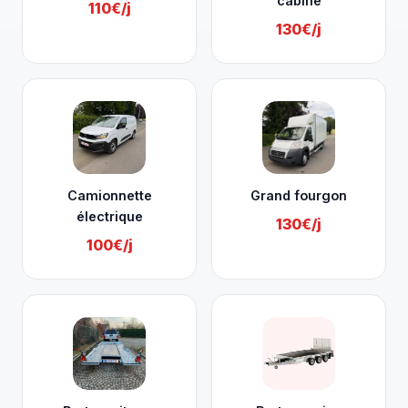
cabine
110€/j
130€/j
Camionnette
Grand fourgon
électrique
130€/j
100€/j