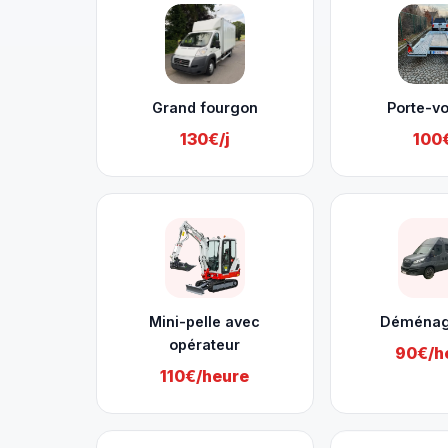
Grand fourgon
Porte-vo
130€/j
100€
Mini-pelle avec
Déména
opérateur
90€/h
110€/heure