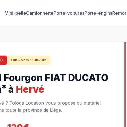
Mini-pelle
Camionnette
Porte-voitures
Porte-engins
Remor
0)
Lun – Sam : 10h–18h
d Fourgon FIAT DUCATO
m³ à
Hervé
é ? Tologa Location vous propose du matériel
s toute la province de Liège.