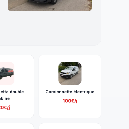
ette double
Camionnette électrique
abine
100€/j
30€/j