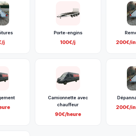
itures
Porte-engins
Rem
/j
100€/j
200€/in
gement
Camionnette avec
Dépanna
chauffeur
eure
200€/in
90€/heure