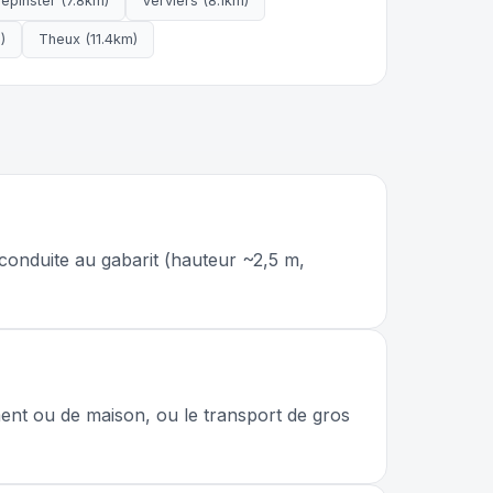
epinster (7.8km)
Verviers (8.1km)
)
Theux (11.4km)
 conduite au gabarit (hauteur ~2,5 m,
ent ou de maison, ou le transport de gros