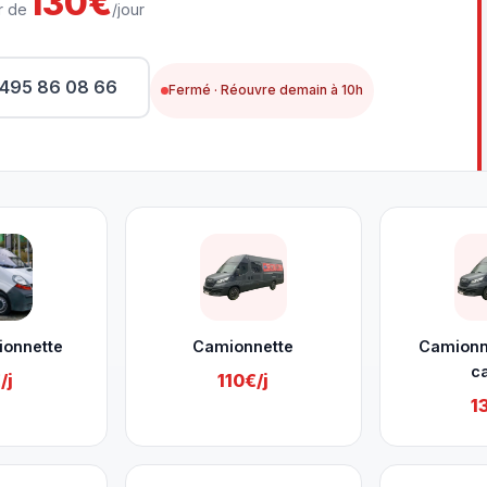
130€
r de
/jour
495 86 08 66
Fermé · Réouvre demain à 10h
ionnette
Camionnette
Camionn
c
/j
110€/j
1