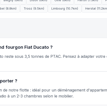
Blégny (6km)
Dison (6km)
Olne (6km)
Fléron (7.3km)
P
bel (8.8km)
Trooz (9.5km)
Limbourg (10.7km)
Herstal (11.2km
nd fourgon Fiat Ducato ?
cato reste sous 3,5 tonnes de PTAC. Pensez à adapter votre
porter ?
on de notre flotte : idéal pour un déménagement d'appartem
dio à un 2-3 chambres selon le mobilier.