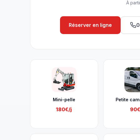
À parti
Réserver en ligne
0
Nos services à Hervé
Mini-pelle
Petite cam
180€/j
90€