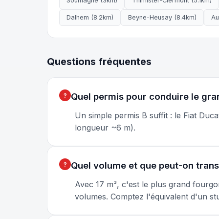
Soumagne (3km)
Thimister-Clermont (5.1km)
Dalhem (8.2km)
Beyne-Heusay (8.4km)
Au
Questions fréquentes
Quel permis pour conduire le gra
Un simple permis B suffit : le Fiat Du
longueur ~6 m).
Quel volume et que peut-on trans
Avec 17 m³, c'est le plus grand fourg
volumes. Comptez l'équivalent d'un stu