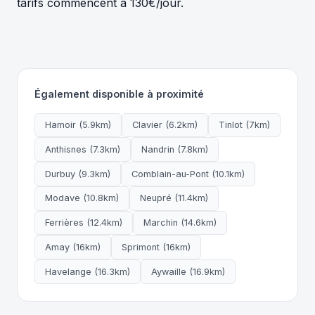
tarifs commencent à 130€/jour.
Également disponible à proximité
Hamoir (5.9km)
Clavier (6.2km)
Tinlot (7km)
Anthisnes (7.3km)
Nandrin (7.8km)
Durbuy (9.3km)
Comblain-au-Pont (10.1km)
Modave (10.8km)
Neupré (11.4km)
Ferrières (12.4km)
Marchin (14.6km)
Amay (16km)
Sprimont (16km)
Havelange (16.3km)
Aywaille (16.9km)