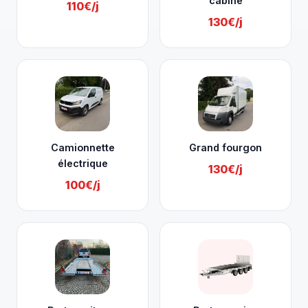
cabine
110€/j
130€/j
Camionnette
Grand fourgon
électrique
130€/j
100€/j