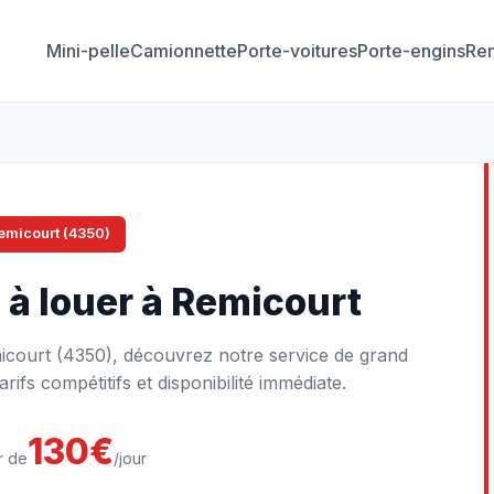
Mini-pelle
Camionnette
Porte-voitures
Porte-engins
Re
emicourt (4350)
n
à louer à Remicourt
micourt (4350), découvrez notre service de grand
arifs compétitifs et disponibilité immédiate.
130€
r de
/jour