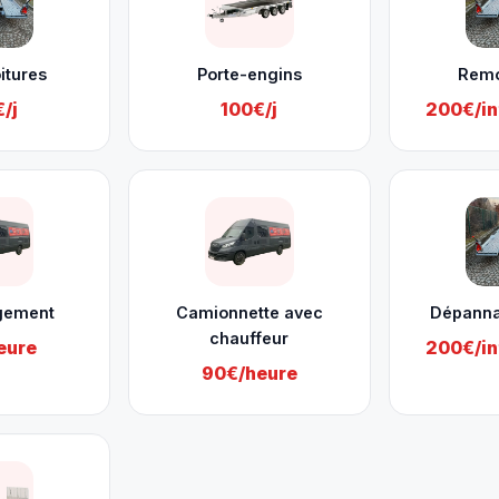
itures
Porte-engins
Rem
/j
100€/j
200€/in
gement
Camionnette avec
Dépanna
chauffeur
eure
200€/in
90€/heure