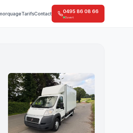
0495 86 08 66
morquage
Tarifs
Contact
Ouvert