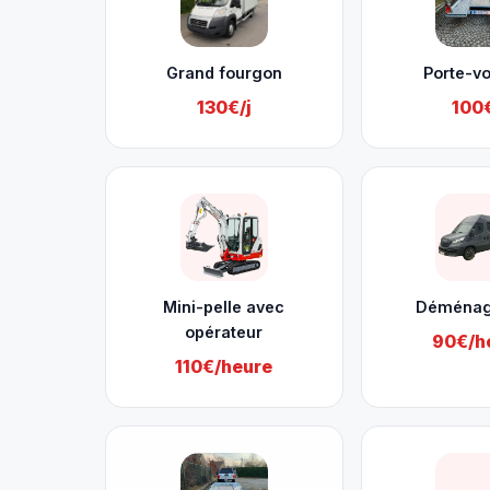
Grand fourgon
Porte-vo
130€/j
100€
Mini-pelle avec
Déména
opérateur
90€/h
110€/heure