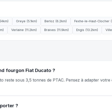
(4km)
Oreye (5.1km)
Berloz (6.2km)
Fexhe-le-Haut-Clocher 
km)
Verlaine (11.2km)
Braives (11.9km)
Engis (13.2km)
Vill
nd fourgon Fiat Ducato ?
cato reste sous 3,5 tonnes de PTAC. Pensez à adapter votre
porter ?