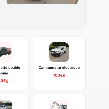
ette double
Camionnette électrique
abine
100€/j
30€/j