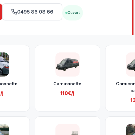
0495 86 08 66
Ouvert
ionnette
Camionnette
Camionn
c
/j
110€/j
1