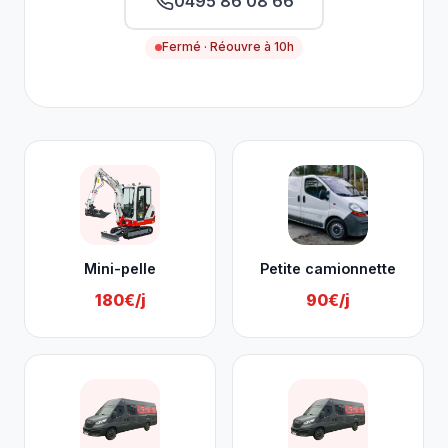
0495 86 08 66
Fermé · Réouvre à 10h
Nos services à Rochefort
Mini-pelle
Petite camionnette
180€/j
90€/j