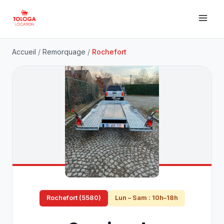
Accueil
/
Remorquage
/
Rochefort
Rochefort (5580)
Lun – Sam : 10h–18h