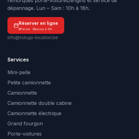
remorques porte-voitures/engins et service de
dépannage. Lun – Sam : 10h à 18h.
Réserver en ligne
Fermé · Réouvre à 10h
info@tologa-location.be
Services
Mini-pelle
Petite camionnette
Camionnette
Camionnette double cabine
Camionnette électrique
Grand fourgon
Porte-voitures