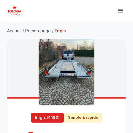
Accueil
/
Remorquage
/
Engis
Engis (4480)
Simple & rapide