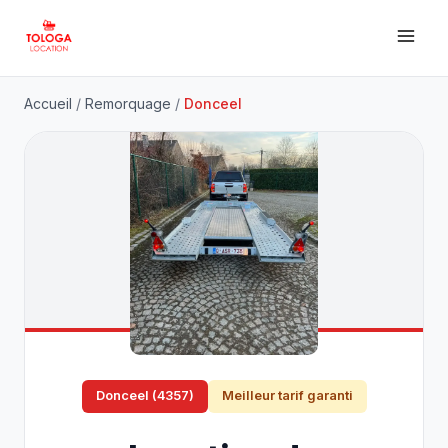
Accueil
/
Remorquage
/
Donceel
Donceel (4357)
Meilleur tarif garanti