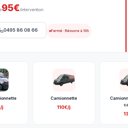
95€
e
/intervention
0495 86 08 66
Fermé · Réouvre à 10h
ionnette
Camionnette
Camionn
c
/j
110€/j
1