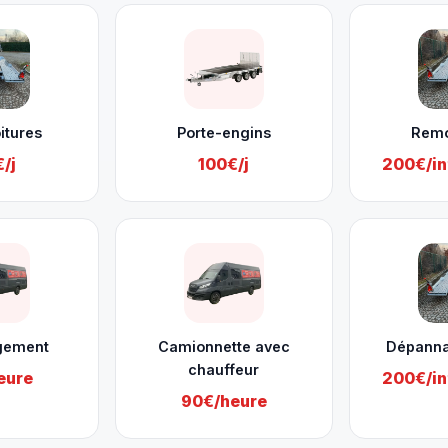
itures
Porte-engins
Rem
/j
100€/j
200€/in
gement
Camionnette avec
Dépanna
chauffeur
eure
200€/in
90€/heure