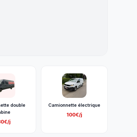
ette double
Camionnette électrique
abine
100€/j
30€/j