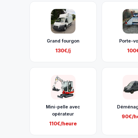
Grand fourgon
Porte-vo
130€/j
100€
Mini-pelle avec
Déména
opérateur
90€/h
110€/heure