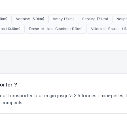
.1km)
Verlaine (5.9km)
Amay (7km)
Seraing (7.1km)
Neupr
las (10.9km)
Fexhe-le-Haut-Clocher (11.1km)
Villers-le-Bouillet (1
orter ?
t transporter tout engin jusqu'à 3.5 tonnes : mini-pelles
s compacts.