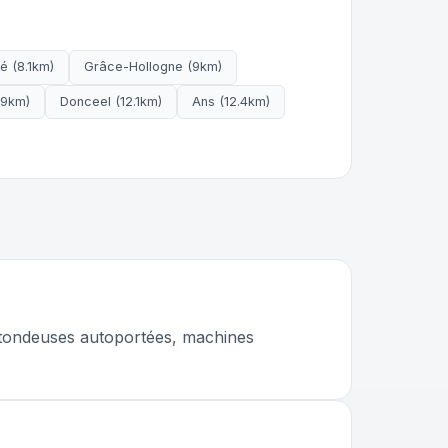
é (8.1km)
Grâce-Hollogne (9km)
1.9km)
Donceel (12.1km)
Ans (12.4km)
, tondeuses autoportées, machines