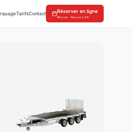
Réserver en ligne
rquage
Tarifs
Contact
Fermé · Réouvre à 10h