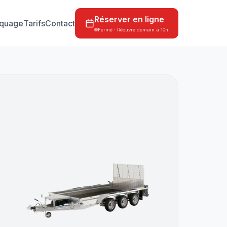
Réserver en ligne
quage
Tarifs
Contact
Fermé · Réouvre demain à 10h