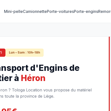
Mini-pelle
Camionnette
Porte-voitures
Porte-engins
Remor
7)
Lun – Sam : 10h–18h
ansport d'Engins de
ier à
Héron
éron ? Tologa Location vous propose du matériel
s toute la province de Liège.