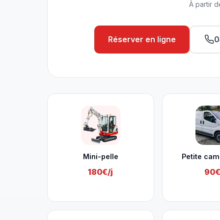
À partir d
Réserver en ligne
0
Nos services à Héron
Mini-pelle
Petite cam
180€/j
90€