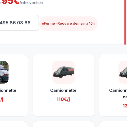
95€
e
/intervention
495 86 08 66
Fermé · Réouvre demain à 10h
ionnette
Camionnette
Camionn
c
/j
110€/j
1