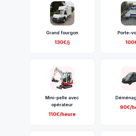
Grand fourgon
Porte-vo
130€/j
100€
Mini-pelle avec
Déména
opérateur
90€/h
110€/heure