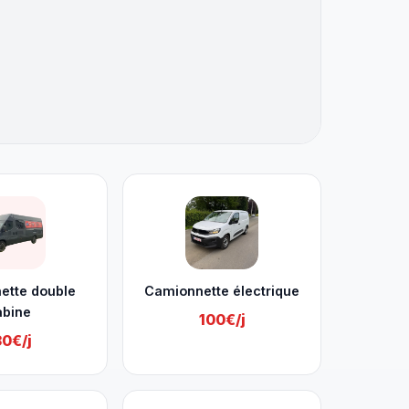
ette double
Camionnette électrique
abine
100€/j
30€/j