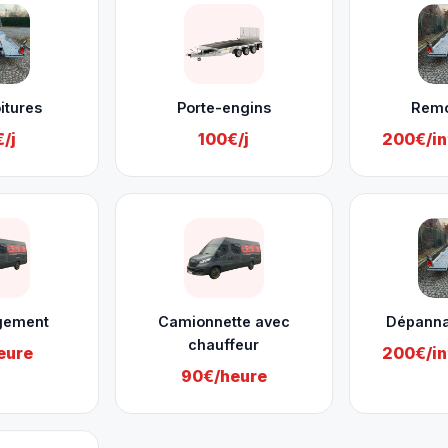
itures
Porte-engins
Rem
/j
100€/j
200€/in
gement
Camionnette avec
Dépanna
chauffeur
eure
200€/in
90€/heure