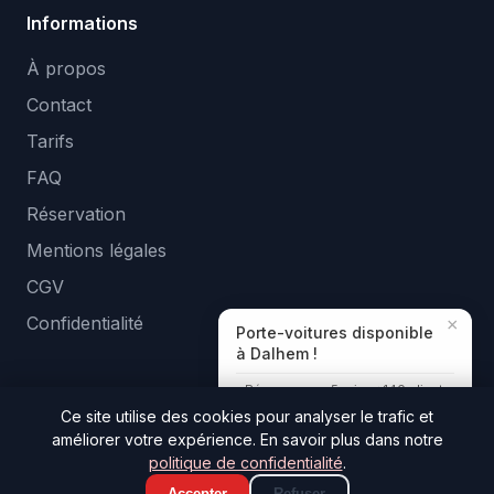
Informations
À propos
Contact
Tarifs
FAQ
Réservation
Mentions légales
CGV
Confidentialité
×
Porte-voitures disponible
à Dalhem !
Réponse en ~5 min · +140 clients
aidés
Ce site utilise des cookies pour analyser le trafic et
améliorer votre expérience. En savoir plus dans notre
© 2026 Tologa Location. Tous droits réservés. —
politique de confidentialité
.
Developed by
Ozapp
Accepter
Refuser