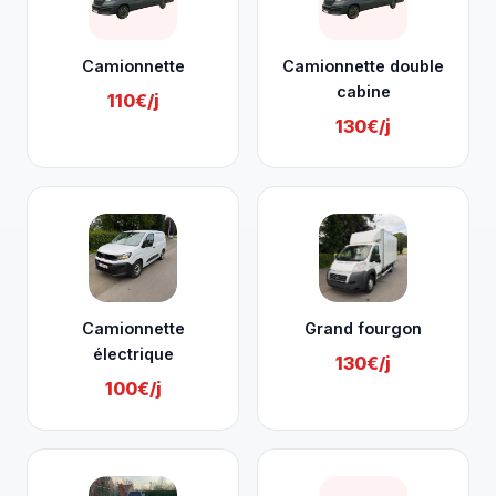
Camionnette
Camionnette double
cabine
110€/j
130€/j
Camionnette
Grand fourgon
électrique
130€/j
100€/j