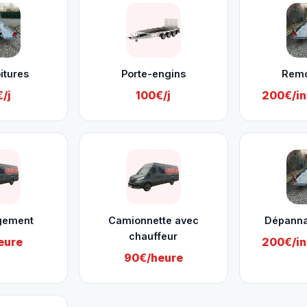
itures
Porte-engins
Rem
/j
100€/j
200€/in
gement
Camionnette avec
Dépanna
chauffeur
eure
200€/in
90€/heure