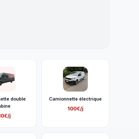
ette double
Camionnette électrique
abine
100€/j
30€/j