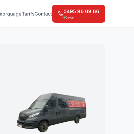
0495 86 08 66
morquage
Tarifs
Contact
Ouvert