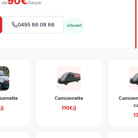
90€
r de
/heure
0495 86 08 66
Ouvert
ionnette
Camionnette
Camionn
c
/j
110€/j
1