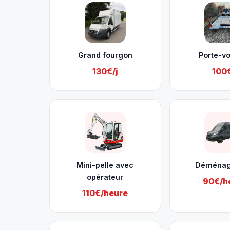
Grand fourgon
Porte-vo
130€/j
100€
Mini-pelle avec
Déména
opérateur
90€/h
110€/heure