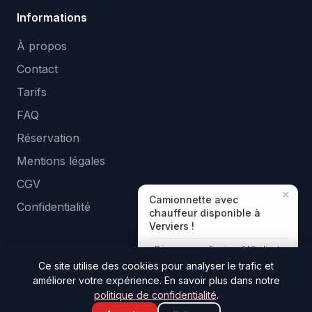
Informations
À propos
Contact
Tarifs
FAQ
Réservation
Mentions légales
CGV
×
Camionnette avec
Confidentialité
chauffeur disponible à
Verviers !
Réponse en ~5 min · +140 clients
aidés
Ce site utilise des cookies pour analyser le trafic et
améliorer votre expérience. En savoir plus dans notre
© 2026 Tologa Location. Tous droits réservés. —
politique de confidentialité
.
Developed by
Ozapp