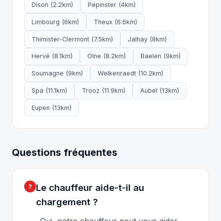
Dison (2.2km)
Pepinster (4km)
Limbourg (6km)
Theux (6.6km)
Thimister-Clermont (7.5km)
Jalhay (8km)
Hervé (8.1km)
Olne (8.2km)
Baelen (9km)
Soumagne (9km)
Welkenraedt (10.2km)
Spa (11.1km)
Trooz (11.9km)
Aubel (13km)
Eupen (13km)
Questions fréquentes
Le chauffeur aide-t-il au
chargement ?