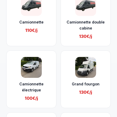
Camionnette
Camionnette double
cabine
110€/j
130€/j
Camionnette
Grand fourgon
électrique
130€/j
100€/j