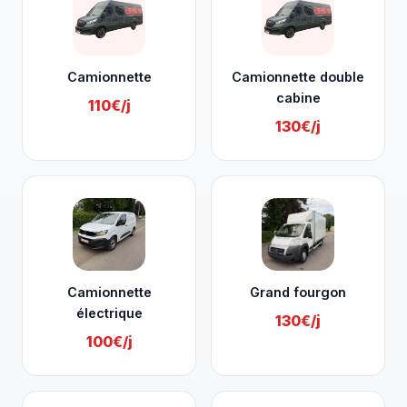
Camionnette
Camionnette double
cabine
110€/j
130€/j
Camionnette
Grand fourgon
électrique
130€/j
100€/j