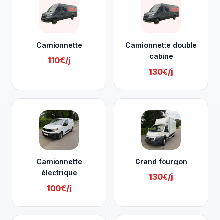
Camionnette
Camionnette double
cabine
110€/j
130€/j
Camionnette
Grand fourgon
électrique
130€/j
100€/j