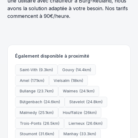
une utilitaire avec chauffeur à Burg-Reuland, nous
avons la solution adaptée à votre besoin. Nos tarifs
commencent à 90€/heure.
Également disponible à proximité
Saint-Vith (9.3km)
Gouvy (14.4km)
Amel (17.1km)
Vielsalm (18km)
Bullange (23.7km)
Waimes (24.1km)
Bütgenbach (24.6km)
Stavelot (24.8km)
Malmedy (25.1km)
Houffalize (26km)
Trois-Ponts (26.5km)
Lierneux (26.6km)
Stoumont (31.6km)
Manhay (33.3km)