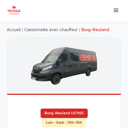
Accueil
/
Camionnette avec chauffeur
/
Burg-Reuland
Burg-Reuland (4790)
Lun – Sam : 10h–18h