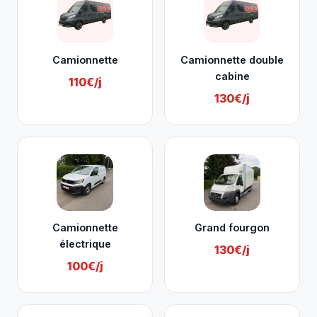
Camionnette
Camionnette double
cabine
110€/j
130€/j
Camionnette
Grand fourgon
électrique
130€/j
100€/j