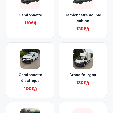
Camionnette
Camionnette double
cabine
110€/j
130€/j
Camionnette
Grand fourgon
électrique
130€/j
100€/j