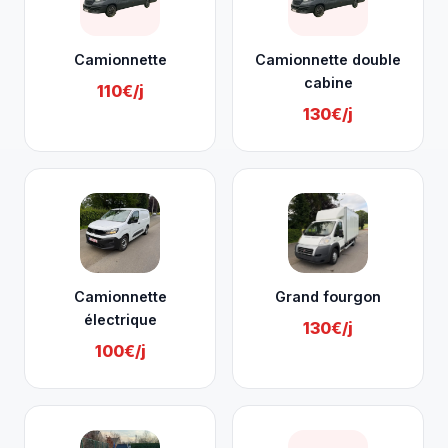
Camionnette
Camionnette double
cabine
110€/j
130€/j
Camionnette
Grand fourgon
électrique
130€/j
100€/j