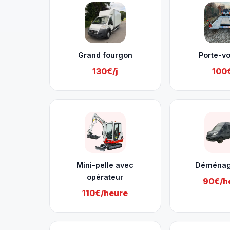
Grand fourgon
Porte-vo
130€/j
100€
Mini-pelle avec
Déména
opérateur
90€/h
110€/heure