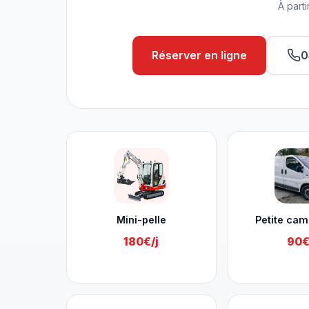
À parti
Réserver en ligne
0
Nos services à Marchin
Mini-pelle
Petite cam
180€/j
90€