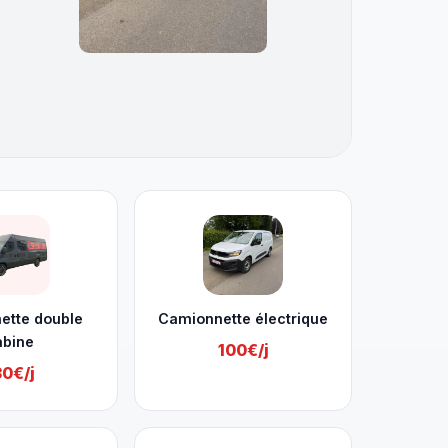
ette double
Camionnette électrique
abine
100€/j
30€/j