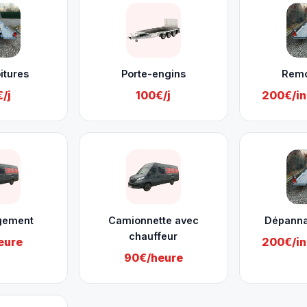
itures
Porte-engins
Rem
/j
100€/j
200€/in
gement
Camionnette avec
Dépanna
chauffeur
eure
200€/in
90€/heure