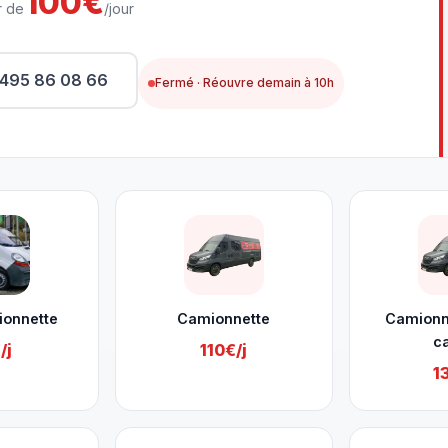
100€
r de
/jour
495 86 08 66
Fermé · Réouvre demain à 10h
ionnette
Camionnette
Camionn
c
/j
110€/j
1