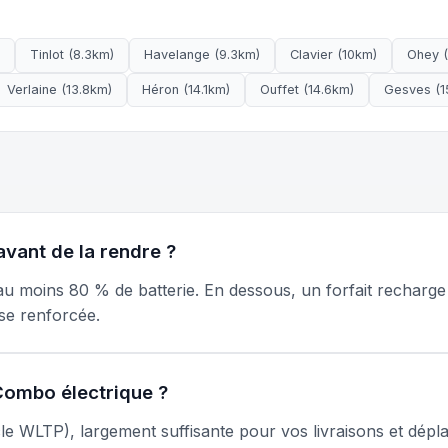
Tinlot (8.3km)
Havelange (9.3km)
Clavier (10km)
Ohey (
Verlaine (13.8km)
Héron (14.1km)
Ouffet (14.6km)
Gesves (1
avant de la rendre ?
 au moins 80 % de batterie. En dessous, un forfait recharg
se renforcée.
 Combo électrique ?
e WLTP), largement suffisante pour vos livraisons et dépl