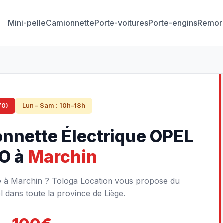
Mini-pelle
Camionnette
Porte-voitures
Porte-engins
Remor
70)
Lun – Sam : 10h–18h
nnette Électrique OPEL
O à
Marchin
e à Marchin ? Tologa Location vous propose du
l dans toute la province de Liège.