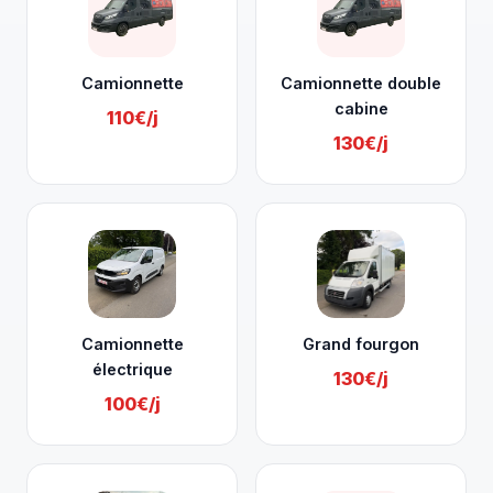
Camionnette
Camionnette double
cabine
110€/j
130€/j
Camionnette
Grand fourgon
électrique
130€/j
100€/j