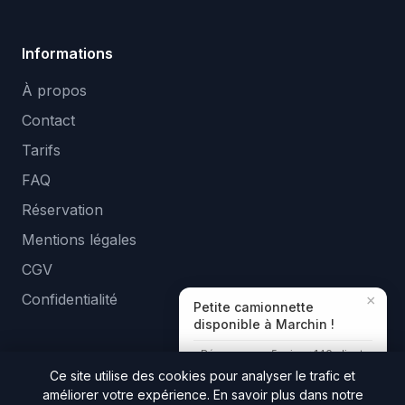
Informations
À propos
Contact
Tarifs
FAQ
Réservation
Mentions légales
CGV
Confidentialité
×
Petite camionnette
disponible à Marchin !
Réponse en ~5 min · +140 clients
aidés
Ce site utilise des cookies pour analyser le trafic et
améliorer votre expérience. En savoir plus dans notre
© 2026 Tologa Location. Tous droits réservés. —