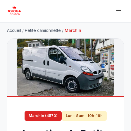
Accueil
/
Petite camionnette
/
Marchin
Marchin (4570)
Lun – Sam : 10h–18h