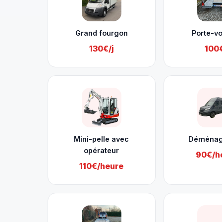
Grand fourgon
Porte-vo
130€/j
100€
Mini-pelle avec
Déména
opérateur
90€/h
110€/heure