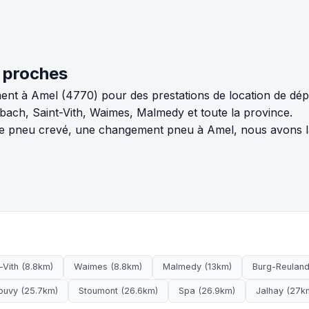
 proches
ent à Amel (4770) pour des prestations de location de dé
ch, Saint-Vith, Waimes, Malmedy et toute la province.
pneu crevé, une changement pneu à Amel, nous avons la s
-Vith (8.8km)
Waimes (8.8km)
Malmedy (13km)
Burg-Reuland 
ouvy (25.7km)
Stoumont (26.6km)
Spa (26.9km)
Jalhay (27k