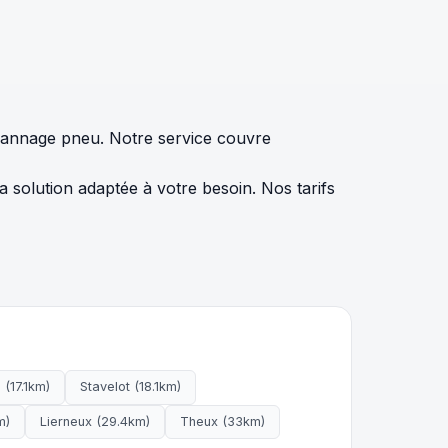
pannage pneu. Notre service couvre
olution adaptée à votre besoin. Nos tarifs
(17.1km)
Stavelot (18.1km)
m)
Lierneux (29.4km)
Theux (33km)