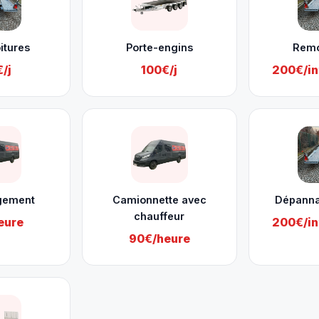
itures
Porte-engins
Rem
/j
100€/j
200€/in
gement
Camionnette avec
Dépanna
chauffeur
eure
200€/in
90€/heure