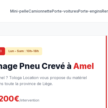
Mini-pelle
Camionnette
Porte-voitures
Porte-engins
Re
)
Lun – Sam : 10h–18h
nage Pneu Crevé à
Amel
l ? Tologa Location vous propose du matériel
s toute la province de Liège.
200€
/intervention