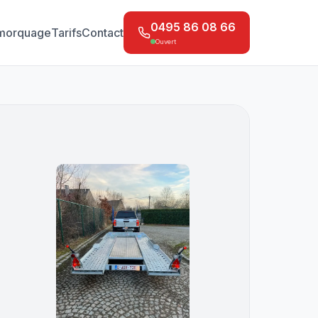
0495 86 08 66
morquage
Tarifs
Contact
Ouvert