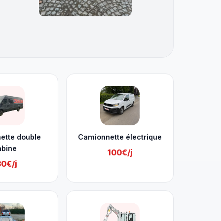
ette double
Camionnette électrique
abine
100€/j
30€/j