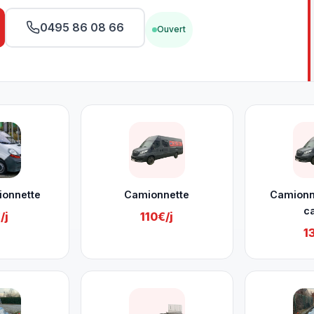
0495 86 08 66
Ouvert
ionnette
Camionnette
Camionn
c
/j
110€/j
1