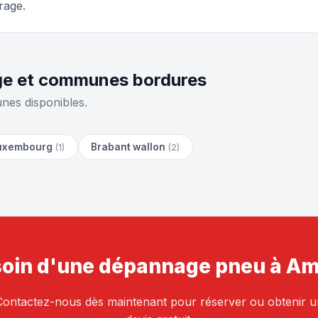
rage.
ège et communes bordures
nes disponibles.
uxembourg
Brabant wallon
(1)
(2)
oin d'une dépannage pneu à Am
Contactez-nous dès maintenant pour réserver ou obtenir u