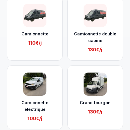
Camionnette
Camionnette double
cabine
110€/j
130€/j
Camionnette
Grand fourgon
électrique
130€/j
100€/j