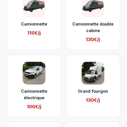
Camionnette
Camionnette double
cabine
110€/j
130€/j
Camionnette
Grand fourgon
électrique
130€/j
100€/j