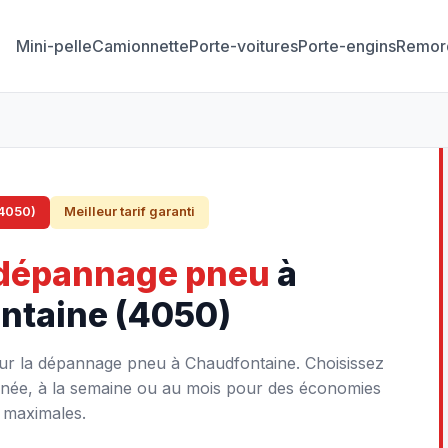
Mini-pelle
Camionnette
Porte-voitures
Porte-engins
Remor
(4050)
Meilleur tarif garanti
dépannage pneu
à
ntaine (4050)
our la dépannage pneu à Chaudfontaine. Choisissez
ournée, à la semaine ou au mois pour des économies
maximales.