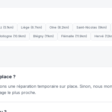
z (5.1km)
Liège (6.7km)
Olne (8.2km)
Saint-Nicolas (9km)
ollogne (10.9km)
Blégny (11km)
Flémalle (11.9km)
Hervé (12k
place ?
tuons une réparation temporaire sur place. Sinon, nous mo
age le plus proche.
u ?