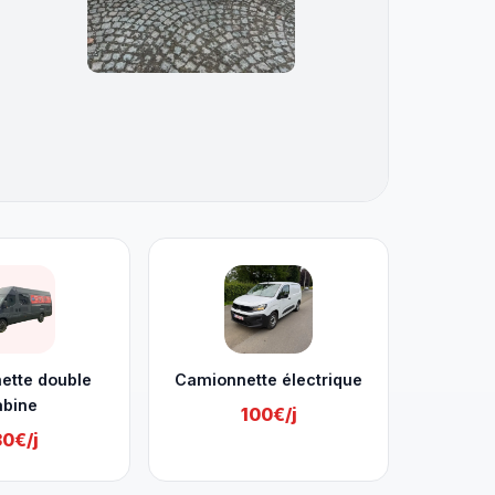
ette double
Camionnette électrique
abine
100€/j
30€/j