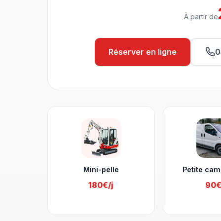
À partir de
Réserver en ligne
0
Nos services à Chaudfontaine
Mini-pelle
Petite cam
180€/j
90€