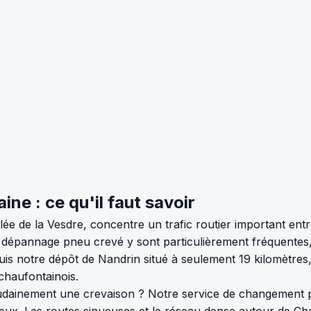
e : ce qu'il faut savoir
e de la Vesdre, concentre un trafic routier important en
épannage pneu crevé y sont particulièrement fréquentes, n
puis notre dépôt de Nandrin situé à seulement 19 kilomètre
 chaufontainois.
udainement une crevaison ? Notre service de changement p
eux. Les routes sinueuses et le réseau dense autour de Ch