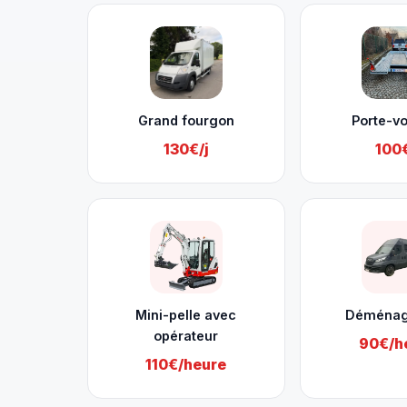
Grand fourgon
Porte-vo
130€/j
100€
Mini-pelle avec
Déména
opérateur
90€/h
110€/heure