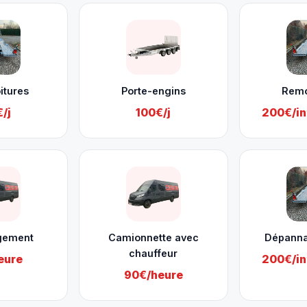
itures
Porte-engins
Rem
/j
100€/j
200€/in
gement
Camionnette avec
Dépanna
chauffeur
eure
200€/in
90€/heure