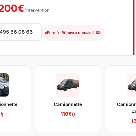
200€
/intervention
495 86 08 66
Fermé · Réouvre demain à 10h
ionnette
Camionnette
Camionn
c
/j
110€/j
1