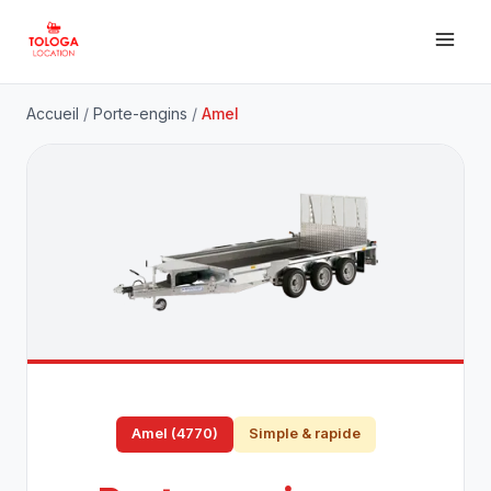
Accueil
/
Porte-engins
/
Amel
Amel (4770)
Simple & rapide