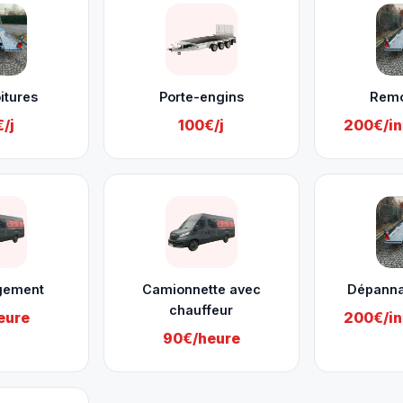
itures
Porte-engins
Rem
/j
100€/j
200€/in
gement
Camionnette avec
Dépanna
chauffeur
eure
200€/in
90€/heure