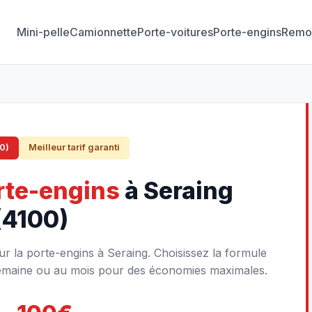
Mini-pelle
Camionnette
Porte-voitures
Porte-engins
Remo
0)
Meilleur tarif garanti
rte-engins
à Seraing
(4100)
r la porte-engins à Seraing. Choisissez la formule
a semaine ou au mois pour des économies maximales.