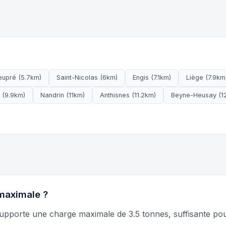
eupré (5.7km)
Saint-Nicolas (6km)
Engis (7.1km)
Liège (7.9km
 (9.9km)
Nandrin (11km)
Anthisnes (11.2km)
Beyne-Heusay (1
 maximale ?
porte une charge maximale de 3.5 tonnes, suffisante pour 