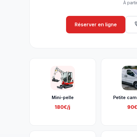
À parti
Réserver en ligne
Nos services à Seraing
Mini-pelle
Petite cam
180€/j
90€