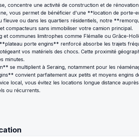
euse, concentre une activité de construction et de rénovati
e, vous permet de bénéficier d'une **location de porte-en
 fleuve ou dans les quartiers résidentiels, notre **remorq
et compacteurs sans immobiliser votre camion principal.
ing et communes limitrophes comme Flémalle ou Grâce-Hollog
 **plateau porte engins** renforcé absorbe les trajets fr
otégeant vos matériels des chocs. Cette proximité géographiq
es minutes.
in** se multiplient à Seraing, notamment pour les réaména
ns** convient parfaitement aux petits et moyens engins de
ce local, vous évitez les locations longue distance auprès 
ls ou récurrents.
ocation