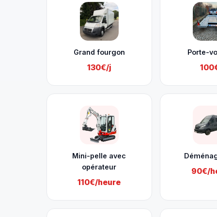
Grand fourgon
Porte-vo
130€/j
100€
Mini-pelle avec
Déména
opérateur
90€/h
110€/heure