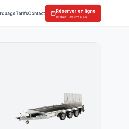
Réserver en ligne
rquage
Tarifs
Contact
Fermé · Réouvre à 10h