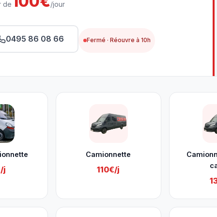
100€
r de
/jour
0495 86 08 66
Fermé · Réouvre à 10h
ionnette
Camionnette
Camionn
c
/j
110€/j
1