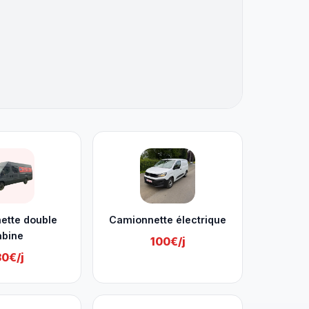
ette double
Camionnette électrique
abine
100€/j
30€/j