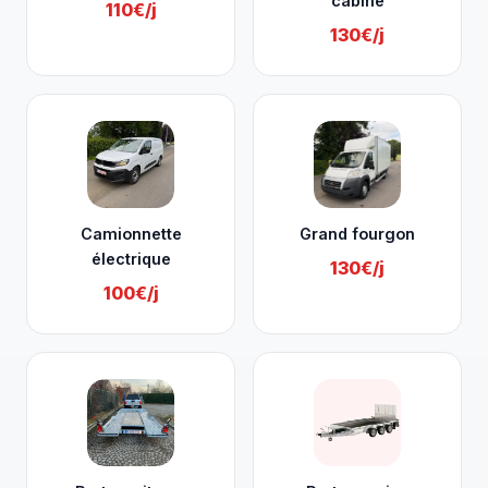
cabine
110€/j
130€/j
Camionnette
Grand fourgon
électrique
130€/j
100€/j