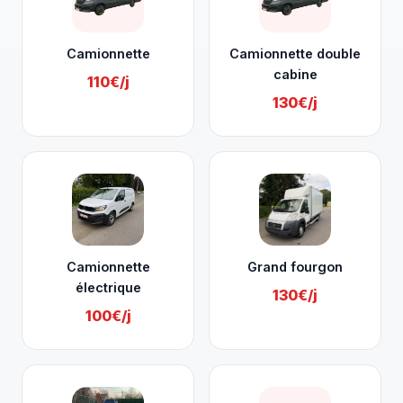
Camionnette
Camionnette double
cabine
110€/j
130€/j
Camionnette
Grand fourgon
électrique
130€/j
100€/j