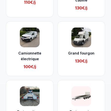
cabine
110€/j
130€/j
Camionnette
Grand fourgon
électrique
130€/j
100€/j